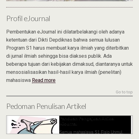
Profil eJournal
Pembentukan eJournal ini dilatarbelakangi oleh adanya
ketentuan dari Dikti Depdiknas bahwa semua lulusan
Program S1 harus membuat karya ilmiah yang diterbitkan
di jurnal ilmiah sehingga bisa diakses publik. Ada
beberapa tujuan dari kebijakan dimaksud, diantaranya untuk
mensosialisasikan hasil-hasil karya ilmiah (penelitan)
mahasiswa
Read more
Go to top
Pedoman Penulisan Artikel
Panduan Pengajuan Artikel
eJournal
1
2
3
4
5
6
Semua mahasiswa S1 Fisip Unmul,