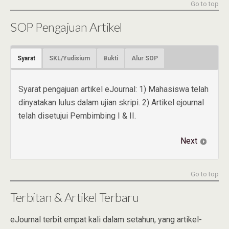
temasuk mahasiswa Prodi Ilmu
Go to top
Administrasi Negara, wajib membuat
SOP Pengajuan Artikel
artikel eJournal yang akan dionlinekan
di internet, di situs eJournal Ilmu Administrasi Negara di website ini.
Ejournal ini terhubung
Read More
Syarat
SKL/Yudisium
Bukti
Alur SOP
Syarat pengajuan artikel eJournal: 1) Mahasiswa telah
dinyatakan lulus dalam ujian skripi. 2) Artikel ejournal
telah disetujui Pembimbing I & II.
Next
Go to top
Terbitan & Artikel Terbaru
eJournal terbit empat kali dalam setahun, yang artikel-