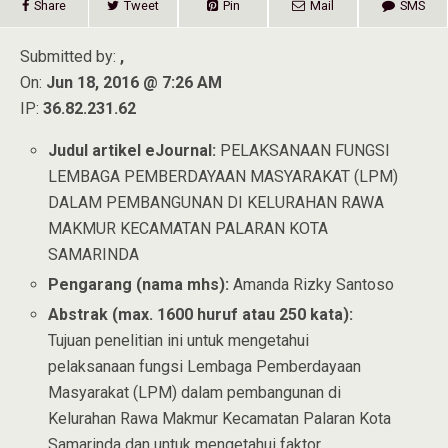
Share
Tweet
Pin
Mail
SMS
Submitted by:
,
On:
Jun 18, 2016 @ 7:26 AM
IP:
36.82.231.62
Judul artikel eJournal:
PELAKSANAAN FUNGSI
LEMBAGA PEMBERDAYAAN MASYARAKAT (LPM)
DALAM PEMBANGUNAN DI KELURAHAN RAWA
MAKMUR KECAMATAN PALARAN KOTA
SAMARINDA
Pengarang (nama mhs):
Amanda Rizky Santoso
Abstrak (max. 1600 huruf atau 250 kata):
Tujuan penelitian ini untuk mengetahui
pelaksanaan fungsi Lembaga Pemberdayaan
Masyarakat (LPM) dalam pembangunan di
Kelurahan Rawa Makmur Kecamatan Palaran Kota
Samarinda dan untuk mengetahui faktor