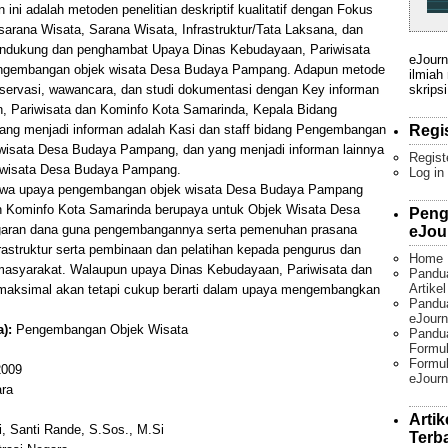
ini adalah metoden penelitian deskriptif kualitatif dengan Fokus
sarana Wisata, Sarana Wisata, Infrastruktur/Tata Laksana, dan
endukung dan penghambat Upaya Dinas Kebudayaan, Pariwisata
eJourn
engembangan objek wisata Desa Budaya Pampang. Adapun metode
ilmiah
skripsi
ervasi, wawancara, dan studi dokumentasi dengan Key informan
 Pariwisata dan Kominfo Kota Samarinda, Kepala Bidang
Regi
ng menjadi informan adalah Kasi dan staff bidang Pengembangan
 wisata Desa Budaya Pampang, dan yang menjadi informan lainnya
Regist
k wisata Desa Budaya Pampang.
Log in
i bahwa upaya pengembangan objek wisata Desa Budaya Pampang
an Kominfo Kota Samarinda berupaya untuk Objek Wisata Desa
Peng
aran dana guna pengembangannya serta pemenuhan prasana
eJou
frastruktur serta pembinaan dan pelatihan kepada pengurus dan
Home
 masyarakat. Walaupun upaya Dinas Kebudayaan, Pariwisata dan
Pandu
Artike
maksimal akan tetapi cukup berarti dalam upaya mengembangkan
Pandua
eJourn
):
Pengembangan Objek Wisata
Pandu
Formul
Formul
009
eJourn
ara
Artik
, Santi Rande, S.Sos., M.Si
Terb