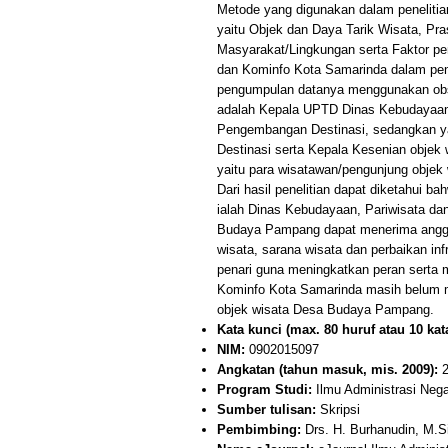
Metode yang digunakan dalam penelitian 
yaitu Objek dan Daya Tarik Wisata, Pra
Masyarakat/Lingkungan serta Faktor p
dan Kominfo Kota Samarinda dalam p
pengumpulan datanya menggunakan obs
adalah Kepala UPTD Dinas Kebudayaan,
Pengembangan Destinasi, sedangkan ya
Destinasi serta Kepala Kesenian objek
yaitu para wisatawan/pengunjung obje
Dari hasil penelitian dapat diketahu
ialah Dinas Kebudayaan, Pariwisata d
Budaya Pampang dapat menerima angg
wisata, sarana wisata dan perbaikan in
penari guna meningkatkan peran serta
Kominfo Kota Samarinda masih belum 
objek wisata Desa Budaya Pampang.
Kata kunci (max. 80 huruf atau 10 kata
NIM:
0902015097
Angkatan (tahun masuk, mis. 2009):
2
Program Studi:
Ilmu Administrasi Neg
Sumber tulisan:
Skripsi
Pembimbing:
Drs. H. Burhanudin, M.Si