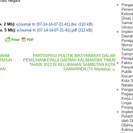
trasi Negara
Penga
Pener
Kelura
Dinas
Samar
x. 2 Mb):
eJournal tri (07-14-14-07-21-41).doc (110 kB)
Umaya
x. 5 Mb):
eJournal tri (07-14-14-07-21-41).pdf (211 kB)
Implem
Daera
Penaj
Nomor
Tentan
Sampa
GRAM
PARTISIPASI POLITIK MASYARAKAT DALAM
Penaja
 TAHUN
PEMILIHANKEPALA DAERAH KALIMANTAN TIMUR
Fakto
A
TAHUN 2013 DI KELURAHAN SAMBUTAN KOTA
Penye
MAN
SAMARINDA (Tri Wardana)
→
Publik
Kecam
Kota S
Natalia
Pengar
Pegawa
Kerja 
Lingai
Pinang
Imple
Pelati
oleh 
Olahra
Kalima