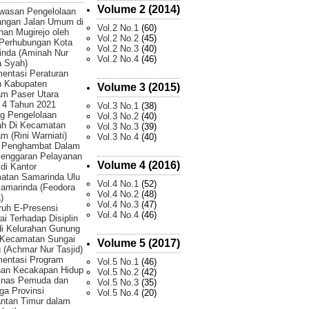
Volume 2 (2014)
wasan Pengelolaan
angan Jalan Umum di
Vol.2 No.1
(60)
han Mugirejo oleh
Vol.2 No.2
(45)
 Perhubungan Kota
Vol.2 No.3
(40)
inda (Aminah Nur
Vol.2 No.4
(46)
 Syah)
entasi Peraturan
h Kabupaten
Volume 3 (2015)
am Paser Utara
 4 Tahun 2021
Vol.3 No.1
(38)
g Pengelolaan
Vol.3 No.2
(40)
h Di Kecamatan
Vol.3 No.3
(39)
m (Rini Warniati)
Vol.3 No.4
(40)
r Penghambat Dalam
lenggaran Pelayanan
Volume 4 (2016)
 di Kantor
atan Samarinda Ulu
Vol.4 No.1
(52)
amarinda (Feodora
Vol.4 No.2
(48)
)
Vol.4 No.3
(47)
uh E-Presensi
Vol.4 No.4
(46)
i Terhadap Disiplin
di Kelurahan Gunung
 Kecamatan Sungai
Volume 5 (2017)
 (Achmar Nur Tasjid)
mentasi Program
Vol.5 No.1
(46)
han Kecakapan Hidup
Vol.5 No.2
(42)
Dinas Pemuda dan
Vol.5 No.3
(35)
ga Provinsi
Vol.5 No.4
(20)
ntan Timur dalam