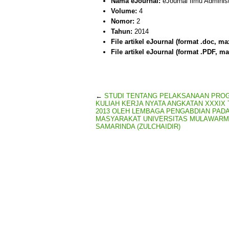
Nama eJournal:
eJournal Ilmu Adminis
Volume:
4
Nomor:
2
Tahun:
2014
File artikel eJournal (format .doc, ma
File artikel eJournal (format .PDF, ma
←
STUDI TENTANG PELAKSANAAN PRO
KULIAH KERJA NYATA ANGKATAN XXXIX
2013 OLEH LEMBAGA PENGABDIAN PAD
MASYARAKAT UNIVERSITAS MULAWAR
SAMARINDA (ZULCHAIDIR)