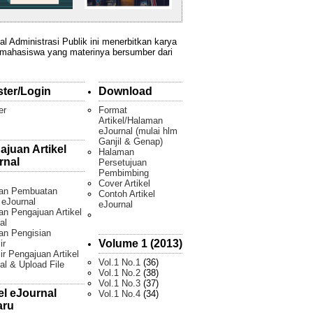
al Administrasi Publik ini menerbitkan karya
 mahasiswa yang materinya bersumber dari
ster/Login
Download
er
Format
Artikel/Halaman
eJournal (mulai hlm
Ganjil & Genap)
ajuan Artikel
Halaman
rnal
Persetujuan
Pembimbing
Cover Artikel
an Pembuatan
Contoh Artikel
l eJournal
eJournal
n Pengajuan Artikel
al
an Pengisian
Volume 1 (2013)
ir
ir Pengajuan Artikel
Vol.1 No.1
(36)
al & Upload File
Vol.1 No.2
(38)
Vol.1 No.3
(37)
el eJournal
Vol.1 No.4
(34)
aru