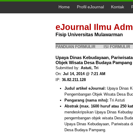
Home
Profil eJournal
Kontak
eJournal Ilmu Admi
Fisip Universitas Mulawarman
PANDUAN FORMULIR
ISI FORMULIR
Upaya Dinas Kebudayaan, Pariwisat
Objek Wisata Desa Budaya Pampang (T
Submitted by:
Astuti, Tri
On:
Jul 14, 2014 @ 7:21 AM
IP:
36.82.211.128
Judul artikel eJournal:
Upaya Dinas Ke
Pengembangan Objek Wisata Desa Bu
Pengarang (nama mhs):
Tri Astuti
Abstrak (max. 1600 huruf atau 250 kat
mendeskripsikan Upaya Dinas Kebuday
pengembangan objek wisata Desa Buda
Upaya Dinas Kebudayaan, Pariwisata 
Desa Budaya Pampang.