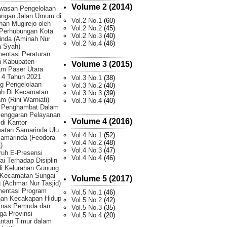
Volume 2 (2014)
wasan Pengelolaan
angan Jalan Umum di
Vol.2 No.1
(60)
han Mugirejo oleh
Vol.2 No.2
(45)
 Perhubungan Kota
Vol.2 No.3
(40)
inda (Aminah Nur
Vol.2 No.4
(46)
 Syah)
entasi Peraturan
h Kabupaten
Volume 3 (2015)
am Paser Utara
 4 Tahun 2021
Vol.3 No.1
(38)
g Pengelolaan
Vol.3 No.2
(40)
h Di Kecamatan
Vol.3 No.3
(39)
m (Rini Warniati)
Vol.3 No.4
(40)
r Penghambat Dalam
lenggaran Pelayanan
Volume 4 (2016)
 di Kantor
atan Samarinda Ulu
Vol.4 No.1
(52)
amarinda (Feodora
Vol.4 No.2
(48)
)
Vol.4 No.3
(47)
uh E-Presensi
Vol.4 No.4
(46)
i Terhadap Disiplin
di Kelurahan Gunung
 Kecamatan Sungai
Volume 5 (2017)
 (Achmar Nur Tasjid)
mentasi Program
Vol.5 No.1
(46)
han Kecakapan Hidup
Vol.5 No.2
(42)
Dinas Pemuda dan
Vol.5 No.3
(35)
ga Provinsi
Vol.5 No.4
(20)
ntan Timur dalam