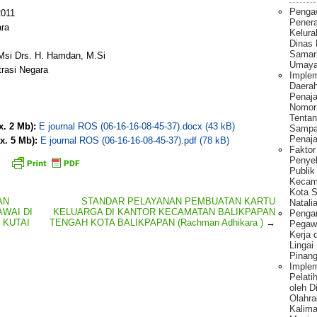
Penga
011
Pener
ara
Kelura
Dinas
Samar
Msi Drs. H. Hamdan, M.Si
Umaya
trasi Negara
Implem
Daera
Penaj
Nomor
Tentan
x. 2 Mb):
E journal ROS (06-16-16-08-45-37).docx (43 kB)
Sampa
Penaja
x. 5 Mb):
E journal ROS (06-16-16-08-45-37).pdf (78 kB)
Fakto
Penye
Publik
Kecam
Kota S
AN
STANDAR PELAYANAN PEMBUATAN KARTU
Natalia
WAI DI
KELUARGA DI KANTOR KECAMATAN BALIKPAPAN
Pengar
 KUTAI
TENGAH KOTA BALIKPAPAN (Rachman Adhikara )
→
Pegawa
Kerja 
Lingai
Pinang
Imple
Pelati
oleh 
Olahra
Kalima