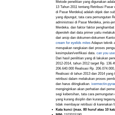
Metode penelitian yang digunakan adalah
13 Tahun 2011 tentang Retribusi Pasar
di Pasar Merdeka) adalah objek dan subj
yang dipungut, tata cara pemungutan R
administrasi di Pasar Merdeka, jenis-jen
Merdeka. dan faktor faktor penghamba
diperoleh dari data primer yaitu melak
dari arsip dan dokumen-dokumen Kanto
cream for eyelids mites
Adapun teknik a
merupakan rangkaian dari proses pengum
kesimpulan/verifikasi data.
can you use
Dari hasil penilitian yang di lakukan p
2012-2014, tahun 2012 target Rp. 136.4
206.640.000 Realisasi Rp. 206.074.000,
Realisasi di tahun 2013 dan 2014 yang 
retribusi dalam melakukan proses pem
dan harus ditingkatkan.
ivermectin-pyran
menginginkan akan perhatian dari pemer
segi kebersihan, tata cara pemungutan
yang kurang disiplin dan kurang tegas
tidak membayar retribusi di karenakan 
Kata kunci (max. 80 huruf atau 10 kata
NIM:
1102015190