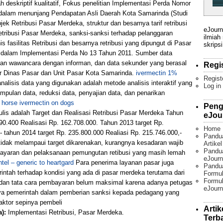
 deskriptif kualitatif, Fokus penelitian Implementasi Perda Nomor
 dalam menunjang Pendapatan Asli Daerah Kota Samarinda (Studi
ek Retribusi Pasar Merdeka, struktur dan besarnya tarif retribusi
eJourn
etribusi Pasar Merdeka, sanksi-sanksi terhadap pelanggaran
ilmiah
is fasilitas Retribusi dan besarnya retribusi yang dipungut di Pasar
skripsi
t dalam Implementasi Perda No 13 Tahun 2011. Sumber data
ukan wawancara dengan informan, dan data sekunder yang berasal
Regi
r Dinas Pasar dan Unit Pasar Kota Samarinda.
ivermectin 1%
Regist
nalisis data yang digunakan adalah metode analisis interaktif yang
Log in
pulan data, reduksi data, penyajian data, dan penarikan
 horse ivermectin on dogs
Peng
enulis adalah Target dan Realisasi Retribusi Pasar Merdeka Tahun
eJou
90.400 Realisasi Rp. 162.708.000. Tahun 2013 target Rp.
Home
- tahun 2014 target Rp. 235.800.000 Realiasi Rp. 215.746.000,-
Pandu
tidak melampaui target dikarenakan, kurangnya kesadaran wajib
Artike
Pandua
bayaran dan pelaksanaan pemungutan retibusi yang masih lemah
eJourn
tel – generic to heartgard
Para penerima layanan pasar juga
Pandu
intah terhadap kondisi yang ada di pasar merdeka terutama dari
Formul
Formul
 dan tata cara pembayaran belum maksimal karena adanya petugas
eJourn
nya pemerintah dalam pemberian sanksi kepada pedagang yang
faktor sepinya pembeli
Artik
):
Implementasi Retribusi, Pasar Merdeka.
Terb