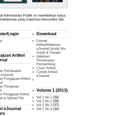
al Administrasi Publik ini menerbitkan karya
 mahasiswa yang materinya bersumber dari
ster/Login
Download
er
Format
Artikel/Halaman
eJournal (mulai hlm
Ganjil & Genap)
ajuan Artikel
Halaman
rnal
Persetujuan
Pembimbing
Cover Artikel
an Pembuatan
Contoh Artikel
l eJournal
eJournal
n Pengajuan Artikel
al
an Pengisian
Volume 1 (2013)
ir
ir Pengajuan Artikel
Vol.1 No.1
(36)
al & Upload File
Vol.1 No.2
(38)
Vol.1 No.3
(37)
el eJournal
Vol.1 No.4
(34)
aru