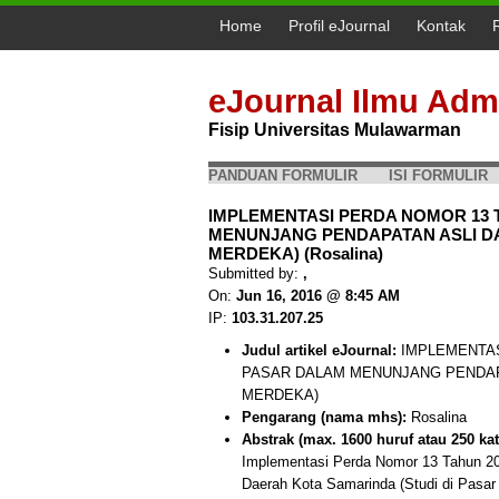
Home
Profil eJournal
Kontak
eJournal Ilmu Admi
Fisip Universitas Mulawarman
PANDUAN FORMULIR
ISI FORMULIR
IMPLEMENTASI PERDA NOMOR 13 
MENUNJANG PENDAPATAN ASLI DA
MERDEKA) (Rosalina)
Submitted by:
,
On:
Jun 16, 2016 @ 8:45 AM
IP:
103.31.207.25
Judul artikel eJournal:
IMPLEMENTAS
PASAR DALAM MENUNJANG PENDAPA
MERDEKA)
Pengarang (nama mhs):
Rosalina
Abstrak (max. 1600 huruf atau 250 kat
Implementasi Perda Nomor 13 Tahun 20
Daerah Kota Samarinda (Studi di Pasar