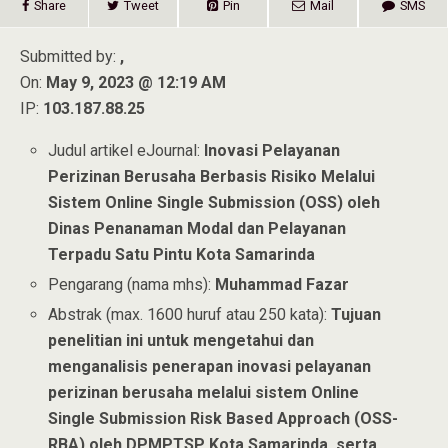
Share
Tweet
Pin
Mail
SMS
Submitted by:
,
On:
May 9, 2023 @ 12:19 AM
IP:
103.187.88.25
Judul artikel eJournal:
Inovasi Pelayanan
Perizinan Berusaha Berbasis Risiko Melalui
Sistem Online Single Submission (OSS) oleh
Dinas Penanaman Modal dan Pelayanan
Terpadu Satu Pintu Kota Samarinda
Pengarang (nama mhs):
Muhammad Fazar
Abstrak (max. 1600 huruf atau 250 kata):
Tujuan
penelitian ini untuk mengetahui dan
menganalisis penerapan inovasi pelayanan
perizinan berusaha melalui sistem Online
Single Submission Risk Based Approach (OSS-
RBA) oleh DPMPTSP Kota Samarinda, serta