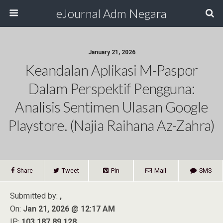
eJournal Adm Negara
January 21, 2026
Keandalan Aplikasi M-Paspor
Dalam Perspektif Pengguna:
Analisis Sentimen Ulasan Google
Playstore. (Najia Raihana Az-Zahra)
Share
Tweet
Pin
Mail
SMS
Submitted by:
,
On:
Jan 21, 2026 @ 12:17 AM
IP:
103.187.89.128