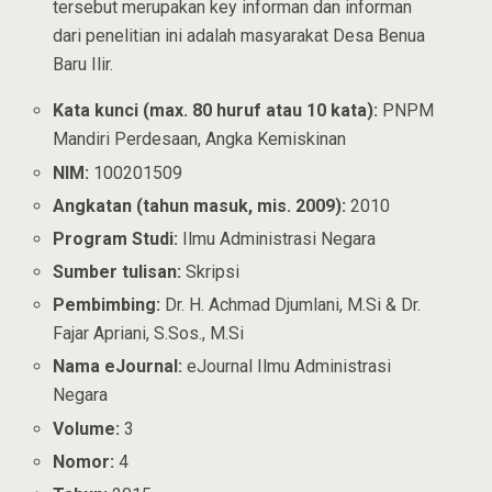
tersebut merupakan key informan dan informan
dari penelitian ini adalah masyarakat Desa Benua
Baru Ilir.
Kata kunci (max. 80 huruf atau 10 kata):
PNPM
Mandiri Perdesaan, Angka Kemiskinan
NIM:
100201509
Angkatan (tahun masuk, mis. 2009):
2010
Program Studi:
Ilmu Administrasi Negara
Sumber tulisan:
Skripsi
Pembimbing:
Dr. H. Achmad Djumlani, M.Si & Dr.
Fajar Apriani, S.Sos., M.Si
Nama eJournal:
eJournal Ilmu Administrasi
Negara
Volume:
3
Nomor:
4