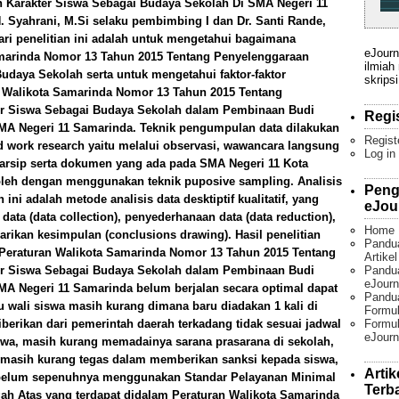
 Karakter Siswa Sebagai Budaya Sekolah Di SMA Negeri 11
 Syahrani, M.Si selaku pembimbing I dan Dr. Santi Rande,
ari penelitian ini adalah untuk mengetahui bagaimana
eJourn
amarinda Nomor 13 Tahun 2015 Tentang Penyelenggaraan
ilmiah
daya Sekolah serta untuk mengetahui faktor-faktor
skripsi
 Walikota Samarinda Nomor 13 Tahun 2015 Tentang
r Siswa Sebagai Budaya Sekolah dalam Pembinaan Budi
Regi
SMA Negeri 11 Samarinda. Teknik pengumpulan data dilakukan
Regist
ld work research yaitu melalui observasi, wawancara langsung
Log in
-arsip serta dokumen yang ada pada SMA Negeri 11 Kota
leh dengan menggunakan teknik puposive sampling. Analisis
Peng
ini adalah metode analisis data desktiptif kualitatif, yang
eJou
ta (data collection), penyederhanaan data (data reduction),
Home
narikan kesimpulan (conclusions drawing). Hasil penelitian
Pandu
Peraturan Walikota Samarinda Nomor 13 Tahun 2015 Tentang
Artike
Pandua
r Siswa Sebagai Budaya Sekolah dalam Pembinaan Budi
eJourn
SMA Negeri 11 Samarinda belum berjalan secara optimal dapat
Pandu
au wali siswa masih kurang dimana baru diadakan 1 kali di
Formul
Formul
iberikan dari pemerintah daerah terkadang tidak sesuai jadwal
eJourn
wa, masih kurang memadainya sarana prasarana di sekolah,
 masih kurang tegas dalam memberikan sanksi kepada siswa,
Artik
belum sepenuhnya menggunakan Standar Pelayanan Minimal
Terb
ah Atas yang terdapat didalam Peraturan Walikota Samarinda