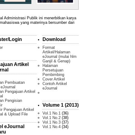
al Administrasi Publik ini menerbitkan karya
 mahasiswa yang materinya bersumber dari
ster/Login
Download
er
Format
Artikel/Halaman
eJournal (mulai hlm
Ganjil & Genap)
ajuan Artikel
Halaman
rnal
Persetujuan
Pembimbing
Cover Artikel
an Pembuatan
Contoh Artikel
l eJournal
eJournal
n Pengajuan Artikel
al
an Pengisian
Volume 1 (2013)
ir
ir Pengajuan Artikel
Vol.1 No.1
(36)
al & Upload File
Vol.1 No.2
(38)
Vol.1 No.3
(37)
el eJournal
Vol.1 No.4
(34)
aru