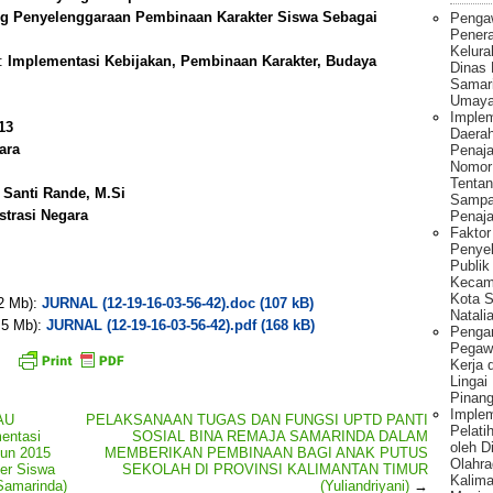
ng Penyelenggaraan Pembinaan Karakter Siswa Sebagai
Penga
Pener
Kelura
):
Implementasi Kebijakan, Pembinaan Karakter, Budaya
Dinas
Samar
Umaya
Implem
13
Daera
ara
Penaj
Nomor
Tentan
. Santi Rande, M.Si
Sampa
strasi Negara
Penaja
Fakto
Penye
Publik
Kecam
Kota S
 2 Mb):
JURNAL (12-19-16-03-56-42).doc (107 kB)
Natalia
. 5 Mb):
JURNAL (12-19-16-03-56-42).pdf (168 kB)
Pengar
Pegawa
Kerja 
Lingai
Pinang
Imple
AU
PELAKSANAAN TUGAS DAN FUNGSI UPTD PANTI
Pelati
entasi
SOSIAL BINA REMAJA SAMARINDA DALAM
oleh 
hun 2015
MEMBERIKAN PEMBINAAN BAGI ANAK PUTUS
Olahra
er Siswa
SEKOLAH DI PROVINSI KALIMANTAN TIMUR
Kalima
Samarinda)
(Yuliandriyani)
→