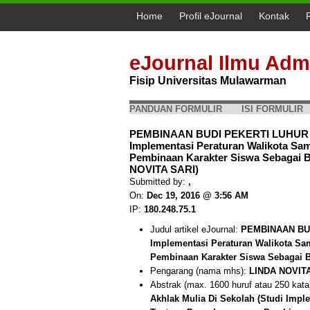
Home
Profil eJournal
Kontak
eJournal Ilmu Admi
Fisip Universitas Mulawarman
PANDUAN FORMULIR
ISI FORMULIR
PEMBINAAN BUDI PEKERTI LUHUR 
Implementasi Peraturan Walikota Sa
Pembinaan Karakter Siswa Sebagai B
NOVITA SARI)
Submitted by:
,
On:
Dec 19, 2016 @ 3:56 AM
IP:
180.248.75.1
Judul artikel eJournal:
PEMBINAAN BUD
Implementasi Peraturan Walikota S
Pembinaan Karakter Siswa Sebagai 
Pengarang (nama mhs):
LINDA NOVIT
Abstrak (max. 1600 huruf atau 250 kata
Akhlak Mulia Di Sekolah (Studi Imp