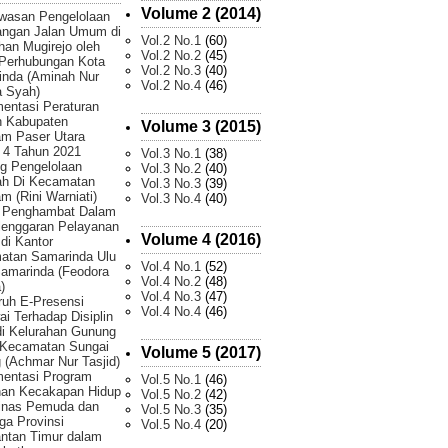
Volume 2 (2014)
wasan Pengelolaan
angan Jalan Umum di
Vol.2 No.1
(60)
han Mugirejo oleh
Vol.2 No.2
(45)
 Perhubungan Kota
Vol.2 No.3
(40)
inda (Aminah Nur
Vol.2 No.4
(46)
 Syah)
entasi Peraturan
h Kabupaten
Volume 3 (2015)
am Paser Utara
 4 Tahun 2021
Vol.3 No.1
(38)
g Pengelolaan
Vol.3 No.2
(40)
h Di Kecamatan
Vol.3 No.3
(39)
m (Rini Warniati)
Vol.3 No.4
(40)
r Penghambat Dalam
lenggaran Pelayanan
Volume 4 (2016)
 di Kantor
atan Samarinda Ulu
Vol.4 No.1
(52)
amarinda (Feodora
Vol.4 No.2
(48)
)
Vol.4 No.3
(47)
uh E-Presensi
Vol.4 No.4
(46)
i Terhadap Disiplin
di Kelurahan Gunung
 Kecamatan Sungai
Volume 5 (2017)
 (Achmar Nur Tasjid)
mentasi Program
Vol.5 No.1
(46)
han Kecakapan Hidup
Vol.5 No.2
(42)
Dinas Pemuda dan
Vol.5 No.3
(35)
ga Provinsi
Vol.5 No.4
(20)
ntan Timur dalam