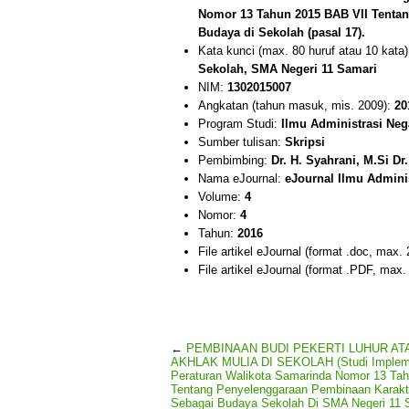
Nomor 13 Tahun 2015 BAB VII Tenta
Budaya di Sekolah (pasal 17).
Kata kunci (max. 80 huruf atau 10 kata
Sekolah, SMA Negeri 11 Samari
NIM:
1302015007
Angkatan (tahun masuk, mis. 2009):
20
Program Studi:
Ilmu Administrasi Neg
Sumber tulisan:
Skripsi
Pembimbing:
Dr. H. Syahrani, M.Si Dr
Nama eJournal:
eJournal Ilmu Admini
Volume:
4
Nomor:
4
Tahun:
2016
File artikel eJournal (format .doc, max.
File artikel eJournal (format .PDF, max
←
PEMBINAAN BUDI PEKERTI LUHUR AT
AKHLAK MULIA DI SEKOLAH (Studi Implem
Peraturan Walikota Samarinda Nomor 13 Ta
Tentang Penyelenggaraan Pembinaan Karakt
Sebagai Budaya Sekolah Di SMA Negeri 11 