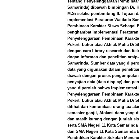
Tentang Penyelenggaraan Pembinaan
Samarinda) dibawah bimbingan Dr. H.
M.Si selaku pembimbing II. Tujuan d
implementasi Peraturan Walikota S
Pembinaan Karakter Siswa Sebagai Bu
penghambat Implementasi Peraturan
Penyelenggaraan Pembinaan Karakte
Pekerti Luhur atau Akhlak Mulia Di 
dengan cara library research dan fie
dngan informan dan penelitian arsip
Samarinda. Sumber data yang dipero
data yang digunakan dalam penelitian 
diawali dengan proses pengumpulan da
penyajian data (data display) dan pe
yang diperoleh bahwa Implementasi 
Penyelenggaraan Pembinaan Karakte
Pekerti Luhur atau Akhlak Mulia Di 
dilihat dari komunikasi orang tua at
semester ganjil, Alokasi dana yang d
dan masih kurang dengan jumlah sis
serta SMA Negeri 11 Kota Samarinda
dan SMA Negeri 11 Kota Samarinda 
Pendidikan Karakter Sekolah Meneng