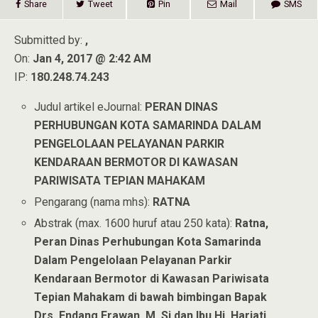
Share
Tweet
Pin
Mail
SMS
Submitted by:
,
On:
Jan 4, 2017 @ 2:42 AM
IP:
180.248.74.243
Judul artikel eJournal:
PERAN DINAS
PERHUBUNGAN KOTA SAMARINDA DALAM
PENGELOLAAN PELAYANAN PARKIR
KENDARAAN BERMOTOR DI KAWASAN
PARIWISATA TEPIAN MAHAKAM
Pengarang (nama mhs):
RATNA
Abstrak (max. 1600 huruf atau 250 kata):
Ratna,
Peran Dinas Perhubungan Kota Samarinda
Dalam Pengelolaan Pelayanan Parkir
Kendaraan Bermotor di Kawasan Pariwisata
Tepian Mahakam di bawah bimbingan Bapak
Drs. Endang Erawan, M. Si dan Ibu Hj. Hariati,