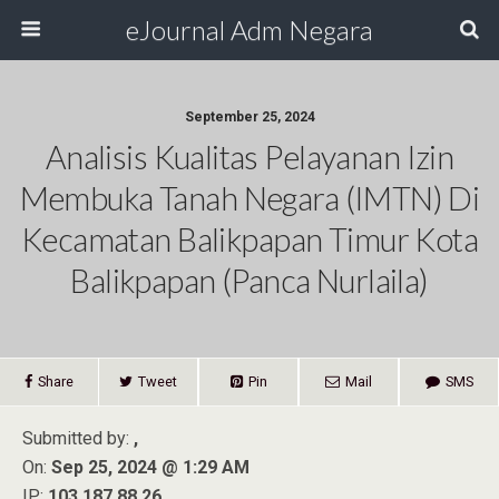
eJournal Adm Negara
September 25, 2024
Analisis Kualitas Pelayanan Izin
Membuka Tanah Negara (IMTN) Di
Kecamatan Balikpapan Timur Kota
Balikpapan (Panca Nurlaila)
Share
Tweet
Pin
Mail
SMS
Submitted by:
,
On:
Sep 25, 2024 @ 1:29 AM
IP:
103.187.88.26