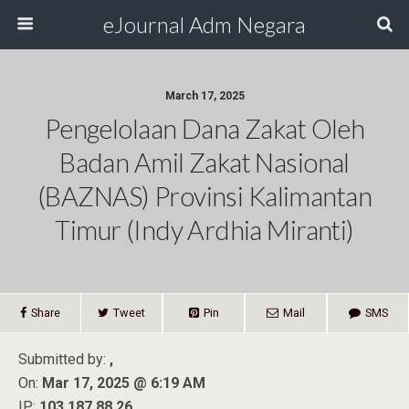
eJournal Adm Negara
March 17, 2025
Pengelolaan Dana Zakat Oleh
Badan Amil Zakat Nasional
(BAZNAS) Provinsi Kalimantan
Timur (Indy Ardhia Miranti)
Share
Tweet
Pin
Mail
SMS
Submitted by:
,
On:
Mar 17, 2025 @ 6:19 AM
IP:
103.187.88.26