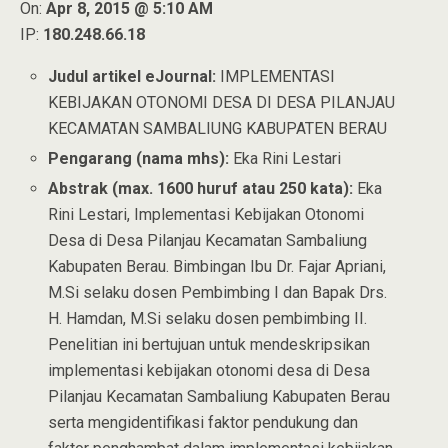
On:
Apr 8, 2015 @ 5:10 AM
IP:
180.248.66.18
Judul artikel eJournal:
IMPLEMENTASI
KEBIJAKAN OTONOMI DESA DI DESA PILANJAU
KECAMATAN SAMBALIUNG KABUPATEN BERAU
Pengarang (nama mhs):
Eka Rini Lestari
Abstrak (max. 1600 huruf atau 250 kata):
Eka
Rini Lestari, Implementasi Kebijakan Otonomi
Desa di Desa Pilanjau Kecamatan Sambaliung
Kabupaten Berau. Bimbingan Ibu Dr. Fajar Apriani,
M.Si selaku dosen Pembimbing I dan Bapak Drs.
H. Hamdan, M.Si selaku dosen pembimbing II.
Penelitian ini bertujuan untuk mendeskripsikan
implementasi kebijakan otonomi desa di Desa
Pilanjau Kecamatan Sambaliung Kabupaten Berau
serta mengidentifikasi faktor pendukung dan