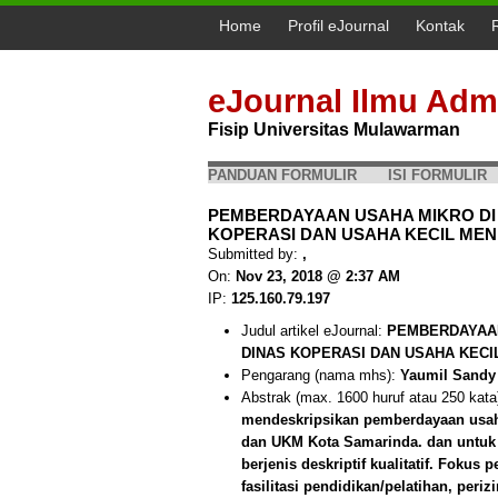
Home
Profil eJournal
Kontak
eJournal Ilmu Admi
Fisip Universitas Mulawarman
PANDUAN FORMULIR
ISI FORMULIR
PEMBERDAYAAN USAHA MIKRO DI
KOPERASI DAN USAHA KECIL MENE
Submitted by:
,
On:
Nov 23, 2018 @ 2:37 AM
IP:
125.160.79.197
Judul artikel eJournal:
PEMBERDAYAAN
DINAS KOPERASI DAN USAHA KEC
Pengarang (nama mhs):
Yaumil Sandy
Abstrak (max. 1600 huruf atau 250 kata
mendeskripsikan pemberdayaan usah
dan UKM Kota Samarinda. dan untuk m
berjenis deskriptif kualitatif. Fokus
fasilitasi pendidikan/pelatihan, per