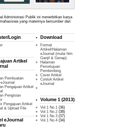
al Administrasi Publik ini menerbitkan karya
 mahasiswa yang materinya bersumber dari
ster/Login
Download
er
Format
Artikel/Halaman
eJournal (mulai hlm
Ganjil & Genap)
ajuan Artikel
Halaman
rnal
Persetujuan
Pembimbing
Cover Artikel
an Pembuatan
Contoh Artikel
l eJournal
eJournal
n Pengajuan Artikel
al
an Pengisian
Volume 1 (2013)
ir
ir Pengajuan Artikel
Vol.1 No.1
(36)
al & Upload File
Vol.1 No.2
(38)
Vol.1 No.3
(37)
el eJournal
Vol.1 No.4
(34)
aru