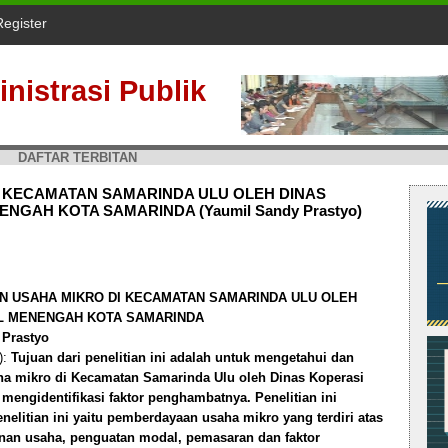
Register
nistrasi Publik
DAFTAR TERBITAN
 KECAMATAN SAMARINDA ULU OLEH DINAS
NGAH KOTA SAMARINDA (Yaumil Sandy Prastyo)
 USAHA MIKRO DI KECAMATAN SAMARINDA ULU OLEH
IL MENENGAH KOTA SAMARINDA
 Prastyo
):
Tujuan dari penelitian ini adalah untuk mengetahui dan
a mikro di Kecamatan Samarinda Ulu oleh Dinas Koperasi
engidentifikasi faktor penghambatnya. Penelitian ini
 penelitian ini yaitu pemberdayaan usaha mikro yang terdiri atas
izinan usaha, penguatan modal, pemasaran dan faktor