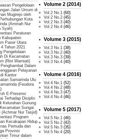
Volume 2 (2014)
wasan Pengelolaan
angan Jalan Umum di
Vol.2 No.1
(60)
han Mugirejo oleh
Vol.2 No.2
(45)
 Perhubungan Kota
Vol.2 No.3
(40)
inda (Aminah Nur
Vol.2 No.4
(46)
 Syah)
entasi Peraturan
h Kabupaten
Volume 3 (2015)
am Paser Utara
 4 Tahun 2021
Vol.3 No.1
(38)
g Pengelolaan
Vol.3 No.2
(40)
h Di Kecamatan
Vol.3 No.3
(39)
m (Rini Warniati)
Vol.3 No.4
(40)
r Penghambat Dalam
lenggaran Pelayanan
Volume 4 (2016)
 di Kantor
atan Samarinda Ulu
Vol.4 No.1
(52)
amarinda (Feodora
Vol.4 No.2
(48)
)
Vol.4 No.3
(47)
uh E-Presensi
Vol.4 No.4
(46)
i Terhadap Disiplin
di Kelurahan Gunung
 Kecamatan Sungai
Volume 5 (2017)
 (Achmar Nur Tasjid)
mentasi Program
Vol.5 No.1
(46)
han Kecakapan Hidup
Vol.5 No.2
(42)
Dinas Pemuda dan
Vol.5 No.3
(35)
ga Provinsi
Vol.5 No.4
(20)
ntan Timur dalam