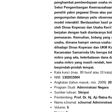
penghambat pemberdayaan usaha mikr
Seksi Pengembangan Kewirausahaan 
peneliti yakni pegawai Dinas atau p
pengumpulan datanya yaitu observasi 
model interaktif. Berdasarkan hasil
oleh Dinas Koperasi dan Usaha Keci
berjalan dengan baik diantaranya bid
pemasaran. Kemudian, bidang yang su
usaha, dimana hampir semua usaha m
dihadapi Dinas Koperasi dan UKM K
Kecamatan Samarinda Ulu berupa tid
mikro yang ada, keterbatasan dana 
usaha mikro yang masih rendah, kem
berpindah-pindah tempat.
Kata kunci (max. 80 huruf atau 10 kata
NIM:
1302015004
Angkatan (tahun masuk, mis. 2009):
20
Program Studi:
Administrasi Negara
Sumber tulisan:
Skripsi
Pembimbing:
Prof. Dr. Hj. Aji Ratna K
Nama eJournal:
eJournal Administras
Volume:
6