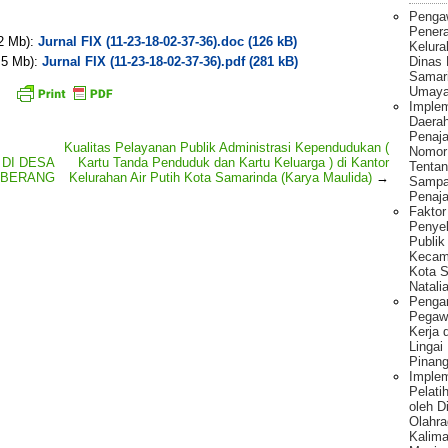
Penga
Pener
 2 Mb):
Jurnal FIX (11-23-18-02-37-36).doc (126 kB)
Kelura
Dinas
. 5 Mb):
Jurnal FIX (11-23-18-02-37-36).pdf (281 kB)
Samar
Umaya
Implem
Daera
Penaj
Kualitas Pelayanan Publik Administrasi Kependudukan (
Nomor
 DI DESA
Kartu Tanda Penduduk dan Kartu Keluarga ) di Kantor
Tentan
EBERANG
Kelurahan Air Putih Kota Samarinda (Karya Maulida)
→
Sampa
Penaja
Fakto
Penye
Publik
Kecam
Kota S
Natalia
Pengar
Pegawa
Kerja 
Lingai
Pinang
Imple
Pelati
oleh 
Olahra
Kalima