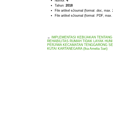
Nomor:
4
Tahun:
2018
File artikel eJournal (format .doc, max.
File artikel eJournal (format .PDF, max
←
IMPLEMENTASI KEBIJAKAN TENTANG
REHABILITAS RUMAH TIDAK LAYAK HUNI
PERJIWA KECAMATAN TENGGARONG S
KUTAI KARTANEGARA (Ika Amelia Sari)