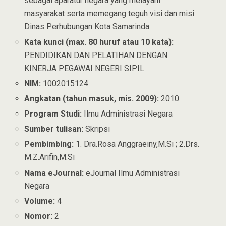
sebagai aparatur negara yang melayani
masyarakat serta memegang teguh visi dan misi
Dinas Perhubungan Kota Samarinda.
Kata kunci (max. 80 huruf atau 10 kata):
PENDIDIKAN DAN PELATIHAN DENGAN
KINERJA PEGAWAI NEGERI SIPIL
NIM:
1002015124
Angkatan (tahun masuk, mis. 2009):
2010
Program Studi:
Ilmu Administrasi Negara
Sumber tulisan:
Skripsi
Pembimbing:
1. Dra.Rosa Anggraeiny,M.Si ; 2.Drs.
M.Z.Arifin,M.Si
Nama eJournal:
eJournal Ilmu Administrasi
Negara
Volume:
4
Nomor:
2