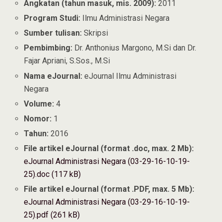
Angkatan (tahun masuk, mis. 2009):
2011
Program Studi:
Ilmu Administrasi Negara
Sumber tulisan:
Skripsi
Pembimbing:
Dr. Anthonius Margono, M.Si dan Dr.
Fajar Apriani, S.Sos., M.Si
Nama eJournal:
eJournal Ilmu Administrasi
Negara
Volume:
4
Nomor:
1
Tahun:
2016
File artikel eJournal (format .doc, max. 2 Mb):
eJournal Administrasi Negara (03-29-16-10-19-
25).doc (117 kB)
File artikel eJournal (format .PDF, max. 5 Mb):
eJournal Administrasi Negara (03-29-16-10-19-
25).pdf (261 kB)