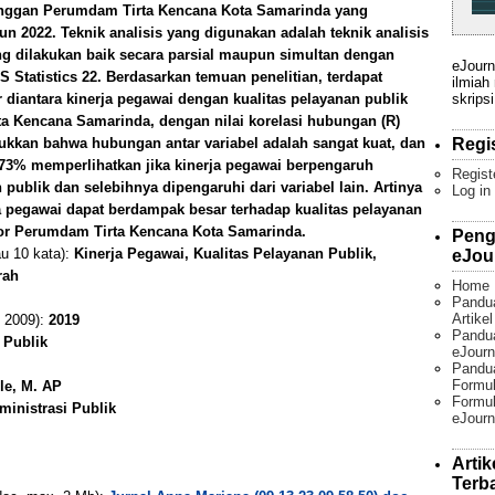
langgan Perumdam Tirta Kencana Kota Samarinda yang
un 2022. Teknik analisis yang digunakan adalah teknik analisis
ang dilakukan baik secara parsial maupun simultan dengan
eJourn
Statistics 22. Berdasarkan temuan penelitian, terdapat
ilmiah
skripsi
diantara kinerja pegawai dengan kualitas pelayanan publik
a Kencana Samarinda, dengan nilai korelasi hubungan (R)
Regi
ukkan bahwa hubungan antar variabel adalah sangat kuat, dan
u 73% memperlihatkan jika kinerja pegawai berpengaruh
Regist
 publik dan selebihnya dipengaruhi dari variabel lain. Artinya
Log in
rja pegawai dapat berdampak besar terhadap kualitas pelayanan
tor Perumdam Tirta Kencana Kota Samarinda.
Peng
au 10 kata):
Kinerja Pegawai, Kualitas Pelayanan Publik,
eJou
rah
Home
Pandu
Artike
 2009):
2019
Pandua
 Publik
eJourn
Pandu
Formul
le, M. AP
Formul
ministrasi Publik
eJourn
Artik
Terb