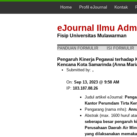
Home
Profil eJournal
Kontak
eJournal Ilmu Admi
Fisip Universitas Mulawarman
PANDUAN FORMULIR
ISI FORMULIR
Pengaruh Kinerja Pegawai terhadap K
Kencana Kota Samarinda (Anna Mari
Submitted by:
,
On:
Sep 13, 2023 @ 9:58 AM
IP:
103.187.88.26
Judul artikel eJournal:
Pengar
Kantor Perumdam Tirta Ke
Pengarang (nama mhs):
Ann
Abstrak (max. 1600 huruf ata
seberapa besar pengaruh ki
Perusahaan Daerah Air Min
yang dilaksanakan memakai 