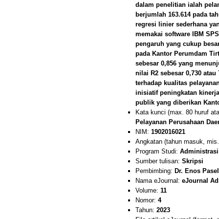
dalam penelitian ialah pe
berjumlah 163.614 pada tah
regresi linier sederhana y
memakai software IBM SPSS 
pengaruh yang cukup besar 
pada Kantor Perumdam Tirt
sebesar 0,856 yang menunj
nilai R2 sebesar 0,730 ata
terhadap kualitas pelayanan
inisiatif peningkatan kine
publik yang diberikan Kan
Kata kunci (max. 80 huruf at
Pelayanan Perusahaan Dae
NIM:
1902016021
Angkatan (tahun masuk, mis.
Program Studi:
Administrasi
Sumber tulisan:
Skripsi
Pembimbing:
Dr. Enos Pasel
Nama eJournal:
eJournal Ad
Volume:
11
Nomor:
4
Tahun:
2023