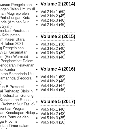
Volume 2 (2014)
wasan Pengelolaan
angan Jalan Umum di
Vol.2 No.1
(60)
han Mugirejo oleh
Vol.2 No.2
(45)
 Perhubungan Kota
Vol.2 No.3
(40)
inda (Aminah Nur
Vol.2 No.4
(46)
 Syah)
entasi Peraturan
h Kabupaten
Volume 3 (2015)
am Paser Utara
 4 Tahun 2021
Vol.3 No.1
(38)
g Pengelolaan
Vol.3 No.2
(40)
h Di Kecamatan
Vol.3 No.3
(39)
m (Rini Warniati)
Vol.3 No.4
(40)
r Penghambat Dalam
lenggaran Pelayanan
Volume 4 (2016)
 di Kantor
atan Samarinda Ulu
Vol.4 No.1
(52)
amarinda (Feodora
Vol.4 No.2
(48)
)
Vol.4 No.3
(47)
uh E-Presensi
Vol.4 No.4
(46)
i Terhadap Disiplin
di Kelurahan Gunung
 Kecamatan Sungai
Volume 5 (2017)
 (Achmar Nur Tasjid)
mentasi Program
Vol.5 No.1
(46)
han Kecakapan Hidup
Vol.5 No.2
(42)
Dinas Pemuda dan
Vol.5 No.3
(35)
ga Provinsi
Vol.5 No.4
(20)
ntan Timur dalam