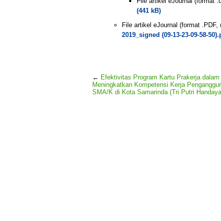
File artikel eJournal (format
(441 kB)
File artikel eJournal (format .PDF
2019_signed (09-13-23-09-58-50).
←
Efektivitas Program Kartu Prakerja dalam
Meningkatkan Kompetensi Kerja Penganggur
SMA/K di Kota Samarinda (Tri Putri Handaya