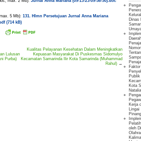
 .doc, max. 2 Mb):
Jurnal Anna Mariana (09-13-23-09-58-50).doc
Penga
Pener
Kelura
, max. 5 Mb):
131. Hlmn Persetujuan Jurnal Anna Mariana
Dinas
pdf (714 kB)
Samar
Umaya
Implem
Daera
Penaj
Nomor
Kualitas Pelayanan Kesehatan Dalam Meningkatkan
Tentan
an Lulusan
Kepuasan Masyarakat Di Puskesmas Sidomulyo
Sampa
ni Purba)
Kecamatan Samarinda Ilir Kota Samarinda (Muhammad
Penaja
Rahul)
→
Fakto
Penye
Publik
Kecam
Kota S
Natalia
Pengar
Pegawa
Kerja 
Lingai
Pinang
Imple
Pelati
oleh 
Olahra
Kalima