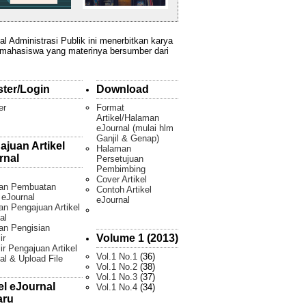
al Administrasi Publik ini menerbitkan karya
 mahasiswa yang materinya bersumber dari
ster/Login
Download
er
Format
Artikel/Halaman
eJournal (mulai hlm
Ganjil & Genap)
ajuan Artikel
Halaman
rnal
Persetujuan
Pembimbing
Cover Artikel
an Pembuatan
Contoh Artikel
l eJournal
eJournal
n Pengajuan Artikel
al
an Pengisian
Volume 1 (2013)
ir
ir Pengajuan Artikel
Vol.1 No.1
(36)
al & Upload File
Vol.1 No.2
(38)
Vol.1 No.3
(37)
el eJournal
Vol.1 No.4
(34)
aru