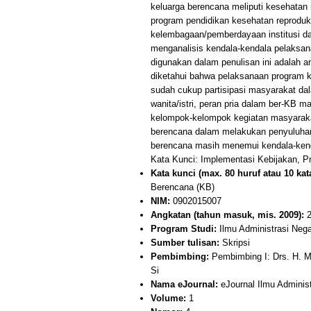
keluarga berencana meliputi kesehatan
program pendidikan kesehatan reproduk
kelembagaan/pemberdayaan institusi d
menganalisis kendala-kendala pelaksa
digunakan dalam penulisan ini adalah ana
diketahui bahwa pelaksanaan program k
sudah cukup partisipasi masyarakat da
wanita/istri, peran pria dalam ber-KB
kelompok-kelompok kegiatan masyarakat
berencana dalam melakukan penyuluhan
berencana masih menemui kendala-kendal
Kata Kunci: Implementasi Kebijakan, 
Kata kunci (max. 80 huruf atau 10 kata
Berencana (KB)
NIM:
0902015007
Angkatan (tahun masuk, mis. 2009):
2
Program Studi:
Ilmu Administrasi Neg
Sumber tulisan:
Skripsi
Pembimbing:
Pembimbing I: Drs. H. M.
Si
Nama eJournal:
eJournal Ilmu Adminis
Volume:
1