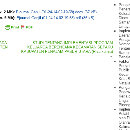
Penga
Pener
x. 2 Mb):
Ejournal Ganjil (01-24-14-02-19-58).docx (37 kB)
Kelura
Dinas
x. 5 Mb):
Ejournal Ganjil (01-24-14-02-19-58).pdf (86 kB)
Samar
Umaya
Implem
Daera
Penaj
ADA
STUDI TENTANG IMPLEMENTASI PROGRAM
Nomor
ATEN
KELUARGA BERENCANA KECAMATAN SEPAKU
Tentan
KABUPATEN PENAJAM PASER UTARA (Riva kurnia)
Sampa
→
Penaja
Fakto
Penye
Publik
Kecam
Kota S
Natalia
Pengar
Pegawa
Kerja 
Lingai
Pinang
Imple
Pelati
oleh 
Olahra
Kalima