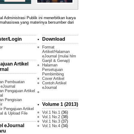
al Administrasi Publik ini menerbitkan karya
 mahasiswa yang materinya bersumber dari
ster/Login
Download
er
Format
Artikel/Halaman
eJournal (mulai hlm
Ganjil & Genap)
ajuan Artikel
Halaman
rnal
Persetujuan
Pembimbing
Cover Artikel
an Pembuatan
Contoh Artikel
l eJournal
eJournal
n Pengajuan Artikel
al
an Pengisian
Volume 1 (2013)
ir
ir Pengajuan Artikel
Vol.1 No.1
(36)
al & Upload File
Vol.1 No.2
(38)
Vol.1 No.3
(37)
el eJournal
Vol.1 No.4
(34)
aru