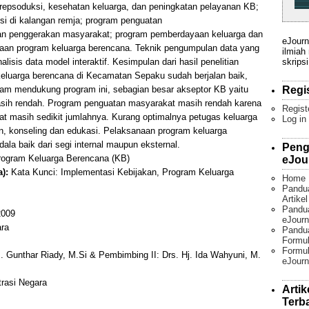
 repsoduksi, kesehatan keluarga, dan peningkatan pelayanan KB;
si di kalangan remja; program penguatan
an penggerakan masyarakat; program pemberdayaan keluarga dan
eJourn
naan program keluarga berencana. Teknik pengumpulan data yang
ilmiah
skripsi
lisis data model interaktif. Kesimpulan dari hasil penelitian
eluarga berencana di Kecamatan Sepaku sudah berjalan baik,
Regi
lam mendukung program ini, sebagian besar akseptor KB yaitu
 masih rendah. Program penguatan masyarakat masih rendah karena
Regist
 masih sedikit jumlahnya. Kurang optimalnya petugas keluarga
Log in
, konseling dan edukasi. Pelaksanaan program keluarga
a baik dari segi internal maupun eksternal.
Peng
Program Keluarga Berencana (KB)
eJou
):
Kata Kunci: Implementasi Kebijakan, Program Keluarga
Home
Pandu
Artike
Pandua
009
eJourn
ara
Pandu
Formul
Formul
 Gunthar Riady, M.Si & Pembimbing II: Drs. Hj. Ida Wahyuni, M.
eJourn
trasi Negara
Artik
Terb