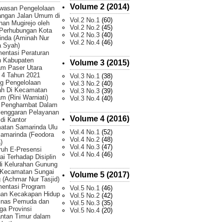
Volume 2 (2014)
wasan Pengelolaan
angan Jalan Umum di
Vol.2 No.1
(60)
han Mugirejo oleh
Vol.2 No.2
(45)
 Perhubungan Kota
Vol.2 No.3
(40)
inda (Aminah Nur
Vol.2 No.4
(46)
 Syah)
entasi Peraturan
h Kabupaten
Volume 3 (2015)
am Paser Utara
 4 Tahun 2021
Vol.3 No.1
(38)
g Pengelolaan
Vol.3 No.2
(40)
h Di Kecamatan
Vol.3 No.3
(39)
m (Rini Warniati)
Vol.3 No.4
(40)
r Penghambat Dalam
lenggaran Pelayanan
Volume 4 (2016)
 di Kantor
atan Samarinda Ulu
Vol.4 No.1
(52)
amarinda (Feodora
Vol.4 No.2
(48)
)
Vol.4 No.3
(47)
uh E-Presensi
Vol.4 No.4
(46)
i Terhadap Disiplin
di Kelurahan Gunung
 Kecamatan Sungai
Volume 5 (2017)
 (Achmar Nur Tasjid)
mentasi Program
Vol.5 No.1
(46)
han Kecakapan Hidup
Vol.5 No.2
(42)
Dinas Pemuda dan
Vol.5 No.3
(35)
ga Provinsi
Vol.5 No.4
(20)
ntan Timur dalam