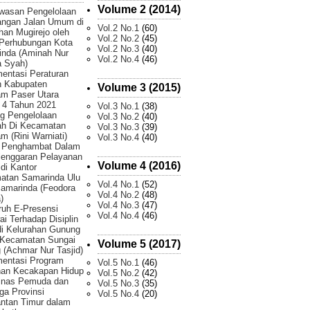
Volume 2 (2014)
wasan Pengelolaan
angan Jalan Umum di
Vol.2 No.1
(60)
han Mugirejo oleh
Vol.2 No.2
(45)
 Perhubungan Kota
Vol.2 No.3
(40)
inda (Aminah Nur
Vol.2 No.4
(46)
 Syah)
entasi Peraturan
h Kabupaten
Volume 3 (2015)
am Paser Utara
 4 Tahun 2021
Vol.3 No.1
(38)
g Pengelolaan
Vol.3 No.2
(40)
h Di Kecamatan
Vol.3 No.3
(39)
m (Rini Warniati)
Vol.3 No.4
(40)
r Penghambat Dalam
lenggaran Pelayanan
Volume 4 (2016)
 di Kantor
atan Samarinda Ulu
Vol.4 No.1
(52)
amarinda (Feodora
Vol.4 No.2
(48)
)
Vol.4 No.3
(47)
uh E-Presensi
Vol.4 No.4
(46)
i Terhadap Disiplin
di Kelurahan Gunung
 Kecamatan Sungai
Volume 5 (2017)
 (Achmar Nur Tasjid)
mentasi Program
Vol.5 No.1
(46)
han Kecakapan Hidup
Vol.5 No.2
(42)
Dinas Pemuda dan
Vol.5 No.3
(35)
ga Provinsi
Vol.5 No.4
(20)
ntan Timur dalam