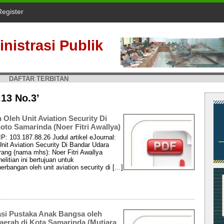
Register
nistrasi Publik
DAFTAR TERBITAN
.13 No.3’
eh Unit Aviation Security Di
oto Samarinda (Noer Fitri Awallya)
P: 103.187.88.26 Judul artikel eJournal:
t Aviation Security Di Bandar Udara
ang (nama mhs): Noer Fitri Awallya
litian ini bertujuan untuk
angan oleh unit aviation security di […]
si Pustaka Anak Bangsa oleh
aerah di Kota Samarinda (Mutiara