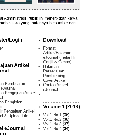
al Administrasi Publik ini menerbitkan karya
 mahasiswa yang materinya bersumber dari
ster/Login
Download
er
Format
Artikel/Halaman
eJournal (mulai hlm
Ganjil & Genap)
ajuan Artikel
Halaman
rnal
Persetujuan
Pembimbing
Cover Artikel
an Pembuatan
Contoh Artikel
l eJournal
eJournal
n Pengajuan Artikel
al
an Pengisian
Volume 1 (2013)
ir
ir Pengajuan Artikel
Vol.1 No.1
(36)
al & Upload File
Vol.1 No.2
(38)
Vol.1 No.3
(37)
el eJournal
Vol.1 No.4
(34)
aru