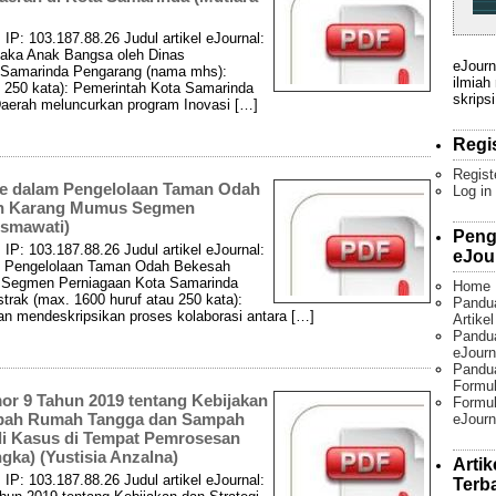
IP: 103.187.88.26 Judul artikel eJournal:
taka Anak Bangsa oleh Dinas
eJourn
a Samarinda Pengarang (nama mhs):
ilmiah
u 250 kata): Pemerintah Kota Samarinda
skripsi
Daerah meluncurkan program Inovasi […]
Regi
Regist
ce dalam Pengelolaan Taman Odah
Log in
san Karang Mumus Segmen
Ismawati)
Peng
IP: 103.187.88.26 Judul artikel eJournal:
eJou
m Pengelolaan Taman Odah Bekesah
s Segmen Perniagaan Kota Samarinda
Home
rak (max. 1600 huruf atau 250 kata):
Pandu
dan mendeskripsikan proses kolaborasi antara […]
Artike
Pandua
eJourn
Pandu
Formul
or 9 Tahun 2019 tentang Kebijakan
Formul
mpah Rumah Tangga dan Sampah
eJourn
i Kasus di Tempat Pemrosesan
gka) (Yustisia Anzalna)
Artik
IP: 103.187.88.26 Judul artikel eJournal:
Terb