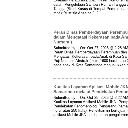
Evaluasi Peraturan Bupati Paser Nomor 9 Ta
dalam Pengelolaan Sampah Rumah Tangga
Tangga (Studi Kasus di Tempat Pemrosesan
mhs): Yustisia Anzalna […]
Peran Dinas Pemberdayaan Perempu
dalam Mengatasi Kekerasan pada Ana
Nursanti)
Submitted by: , On: Oct 27, 2025 @ 2:28 AM 
Peran Dinas Pemberdayaan Perempuan dan 
Mengatasi Kekerasan pada Anak di Kota Sa
Puji Nursanti Abstrak (max. 1600 huruf atau
pada anak di Kota Samarinda menunjukkan 
Kualitas Layanan Aplikasi Mobile JK
Samarinda melalui Pendekatan Feno
Submitted by: , On: Oct 28, 2025 @ 8:22 AM 
Kualitas Layanan Aplikasi Mobile JKN: Pers
Pendekatan Fenomenologi Pengarang (nama
huruf atau 250 kata): Penelitian ini bertujua
aplikasi Mobile JKN berdasarkan pengalama