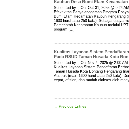
Kaubun Desa Bumi Etam Kecamatan K
Submitted by: , On: Oct 31, 2025 @ 9:24 AM 
Efektivitas Penyelenggaraan Program Posy
Bumi Etam Kecamatan Kaubun Pengarang (na
1600 huruf atau 250 kata): Sebagai upaya me
Pemerintah Kecamatan Kaubun melalui UP
program […]
Kualitas Layanan Sistem Pendaftara
Pada RSUD Taman Husada Kota Bonta
Submitted by: , On: Nov 4, 2025 @ 2:00 AM I
Kualitas Layanan Sistem Pendaftaran Berb
Taman Husada Kota Bontang Pengarang (nam
Abstrak (max. 1600 huruf atau 250 kata): D
cepat, efisien, dan mudah diakses oleh ma
← Previous Entries