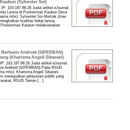
aubun (Sylvester Soi)
IP: 103.187.88.26 Judul artikel eJournal:
andu Lansia di Puskesmas Kaubun Desa
ma mhs): Sylvester Soi Abstrak (max.
ningkatkan kualitas hidup lansia,
T Puskesmas Kaubun melaksanakan
n Berbasis Android (SIPERBAN)
ng (Kharisma Angeli Sibarani)
P: 103.187.88.26 Judul artikel eJournal:
asis Android (SIPERBAN) Pada RSUD
a mhs): Kharisma Angeli Sibarani
emi mewujudkan pelayanan publik yang
syarakat, RSUD Taman […]