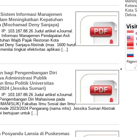
Menin
Ketera
Kota S
e Sistem Informasi Manajemen
Delvia
alam Meningkatkan Kepatuhan
da (Mochamad Deny Sanjaya)
IP: 103.187.88.26 Judul artikel eJournal:
em Informasi Manajemen Pendapatan Asli
uhan Wajib Pajak Restoran Kota
 Deny Sanjaya Abstrak (max. 1600 huruf
menilai tingkat efektivitas aplikasi […]
an bagi Pengembangan Diri
 Administrasi Publik
 Ilmu Politik Universitas
024 (Jessika Sumari)
IP: 103.187.88.26 Judul artikel eJournal:
i Pengembangan Diri Mahasiswa pada
IMANISLIK) Fakultas Ilmu Sosial dan Ilmu
Priode 2023/2024 Pengarang (nama mhs): Jessika Sumari Abstrak
ni bertujuan untuk […]
m Posyandu Lansia di Puskesmas