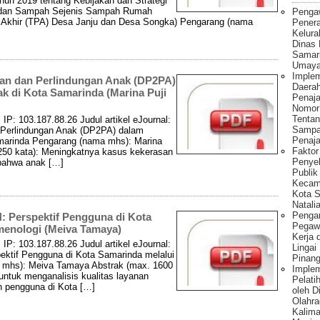
hun 2019 tentang Kebijakan dan Strategi
 dan Sampah Sejenis Sampah Rumah
Penga
 Akhir (TPA) Desa Janju dan Desa Songka) Pengarang (nama
Pener
Kelura
Dinas
Samar
Umaya
Implem
an dan Perlindungan Anak (DP2PA)
Daera
k di Kota Samarinda (Marina Puji
Penaj
Nomor
Tentan
IP: 103.187.88.26 Judul artikel eJournal:
Sampa
Perlindungan Anak (DP2PA) dalam
Penaja
marinda Pengarang (nama mhs): Marina
Fakto
 250 kata): Meningkatnya kasus kekerasan
Penye
bahwa anak […]
Publik
Kecam
Kota S
Natalia
Pengar
N: Perspektif Pengguna di Kota
Pegawa
menologi (Meiva Tamaya)
Kerja 
IP: 103.187.88.26 Judul artikel eJournal:
Lingai
pektif Pengguna di Kota Samarinda melalui
Pinang
 mhs): Meiva Tamaya Abstrak (max. 1600
Imple
n untuk menganalisis kualitas layanan
Pelati
n pengguna di Kota […]
oleh 
Olahra
Kalima