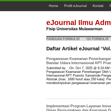
Home
Profil eJournal
Kontak
eJournal Ilmu Admi
Fisip Universitas Mulawarman
PANDUAN FORMULIR
ISI FORMULIR
Daftar Artikel eJournal ‘Vol
Pengawasan Keamanan Penerbangan Ol
Bandar Udara Internasional APT Pran
Submitted by: , On: Oct 7, 2025 @ 9:24 AM I
Pengawasan Keamanan Penerbangan Oleh Uni
Internasional APT Pranoto Samarinda Pengar
Abstrak (max. 1600 huruf atau 250 kata): Pene
mendeskripsikan pengawasan keamanan penerb
Implementasi Program Layanan Inova
Dinas Perpustakaan dan Kearsipan D