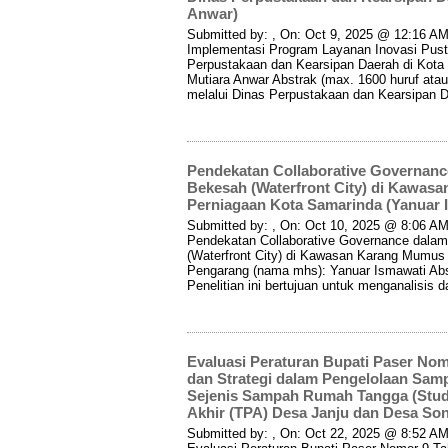
Anwar)
Submitted by: , On: Oct 9, 2025 @ 12:16 AM 
Implementasi Program Layanan Inovasi Pus
Perpustakaan dan Kearsipan Daerah di Kot
Mutiara Anwar Abstrak (max. 1600 huruf ata
melalui Dinas Perpustakaan dan Kearsipan 
Pendekatan Collaborative Governan
Bekesah (Waterfront City) di Kawa
Perniagaan Kota Samarinda (Yanuar 
Submitted by: , On: Oct 10, 2025 @ 8:06 AM 
Pendekatan Collaborative Governance dala
(Waterfront City) di Kawasan Karang Mumu
Pengarang (nama mhs): Yanuar Ismawati Abst
Penelitian ini bertujuan untuk menganalisis 
Evaluasi Peraturan Bupati Paser Nom
dan Strategi dalam Pengelolaan Sa
Sejenis Sampah Rumah Tangga (Stud
Akhir (TPA) Desa Janju dan Desa Son
Submitted by: , On: Oct 22, 2025 @ 8:52 AM 