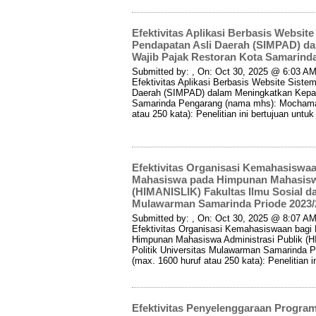
Efektivitas Aplikasi Berbasis Websit
Pendapatan Asli Daerah (SIMPAD) d
Wajib Pajak Restoran Kota Samarin
Submitted by: , On: Oct 30, 2025 @ 6:03 AM 
Efektivitas Aplikasi Berbasis Website Sist
Daerah (SIMPAD) dalam Meningkatkan Kepat
Samarinda Pengarang (nama mhs): Mochamad
atau 250 kata): Penelitian ini bertujuan untuk 
Efektivitas Organisasi Kemahasiswa
Mahasiswa pada Himpunan Mahasiswa
(HIMANISLIK) Fakultas Ilmu Sosial dan
Mulawarman Samarinda Priode 2023/2
Submitted by: , On: Oct 30, 2025 @ 8:07 AM 
Efektivitas Organisasi Kemahasiswaan bag
Himpunan Mahasiswa Administrasi Publik (H
Politik Universitas Mulawarman Samarinda 
(max. 1600 huruf atau 250 kata): Penelitian i
Efektivitas Penyelenggaraan Progra