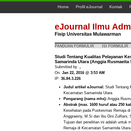
Home
Profil eJournal
Kontak
eJournal Ilmu Admi
Fisip Universitas Mulawarman
PANDUAN FORMULIR
ISI FORMULIR
Studi Tentang Kualitas Pelayanan 
Samarinda Utara (Anggia Rusmaeita 
Submitted by:
,
On:
Jan 22, 2016 @ 3:53 AM
IP:
36.84.3.226
Judul artikel eJournal:
Studi Tentang 
Kecamatan Samarinda Utara
Pengarang (nama mhs):
Anggia Rusma
Abstrak (max. 1600 huruf atau 250 kat
Kesehatan pada Puskesmas Remaja di 
Anggraeiny, M.Si dan Ibu Dini Zulfiani, 
Tujuan dari penelitian ini adalah unt
Remaja di Kecamatan Samarinda Utara.