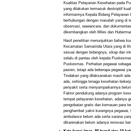
Kualitas Pelayanan Kesehatan pada Pu
yang dilakukan termasuk deskriptif kua
informannya Kepala Bidang Pelayanan 
berhubungan dengan masalah yang di te
observasi, wawancara, dan dokumentasi.
dikembangkan oleh Miles dan Huberma
Hasil penelitian menunjukkan bahwa k
Kecamatan Samarinda Utara yang di lih
sesuai dengan bidangnya, sikap dan int
selalu di pantau oleh kepala Puskesm
Puskesmas. Perhatian pegawai sebagai
pasien, tetapi ada beberapa pegawai y
Tindakan yang dilaksanakan masih ada
ada, sehingga tenaga kesehatan beker
penyakit serta menyampaikannya belum
Faktor pendukung adanya program kese
tempat pelayanan kesehatan, adanya g
pengobatan gratis dan kemauan para te
penghambat yakni kurangnya pegawai, fa
ambulance belum ada serta sarana ya
dikarenakan belum adanya renovasi ba
Kata kunci (max. 80 huruf atau 10 kata