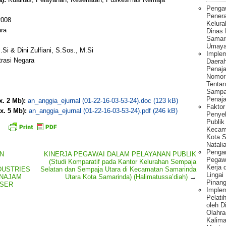
Penga
Pener
008
Kelura
ara
Dinas
Samar
Umaya
Si & Dini Zulfiani, S.Sos., M.Si
Implem
trasi Negara
Daera
Penaj
Nomor
Tentan
Sampa
Penaja
x. 2 Mb):
an_anggia_ejurnal (01-22-16-03-53-24).doc (123 kB)
Fakto
x. 5 Mb):
an_anggia_ejurnal (01-22-16-03-53-24).pdf (246 kB)
Penye
Publik
Kecam
Kota S
Natalia
Pengar
AN
KINERJA PEGAWAI DALAM PELAYANAN PUBLIK
Pegawa
(Studi Komparatif pada Kantor Kelurahan Sempaja
Kerja 
DUSTRIES
Selatan dan Sempaja Utara di Kecamatan Samarinda
Lingai
ENAJAM
Utara Kota Samarinda) (Halimatussa’diah)
→
Pinang
ASER
Imple
Pelati
oleh 
Olahra
Kalima