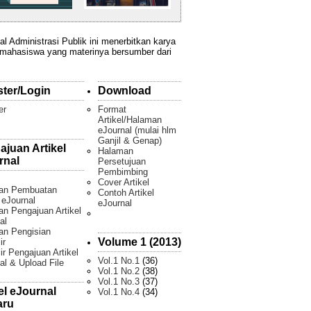
al Administrasi Publik ini menerbitkan karya
 mahasiswa yang materinya bersumber dari
ster/Login
Download
er
Format
Artikel/Halaman
eJournal (mulai hlm
Ganjil & Genap)
ajuan Artikel
Halaman
rnal
Persetujuan
Pembimbing
Cover Artikel
an Pembuatan
Contoh Artikel
l eJournal
eJournal
n Pengajuan Artikel
al
an Pengisian
Volume 1 (2013)
ir
ir Pengajuan Artikel
Vol.1 No.1
(36)
al & Upload File
Vol.1 No.2
(38)
Vol.1 No.3
(37)
el eJournal
Vol.1 No.4
(34)
aru