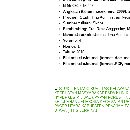
NIM:
0802015220
Angkatan (tahun masuk, mis. 2009):
2
Program Studi:
Ilmu Administrasi Neg
Sumber tulisan:
Skripsi
Pembimbing:
Dra. Rosa Anggraeiny, M.
Nama eJournal:
eJournal Ilmu Adminis
Volume:
4
Nomor:
1
Tahun:
2016
File artikel eJournal (format .doc, ma
File artikel eJournal (format .PDF, ma
←
STUDI TENTANG KUALITAS PELAYAN
KESEHATAN MASYARAKAT PADA KLINIK
HYPERKES PT. BALIKPAPAN FOREST IN
KELURAHAN JENEBORA KECAMATAN P
PASER UTARA KABUPATEN PENAJAM P
UTARA (TITIS JURPINA)