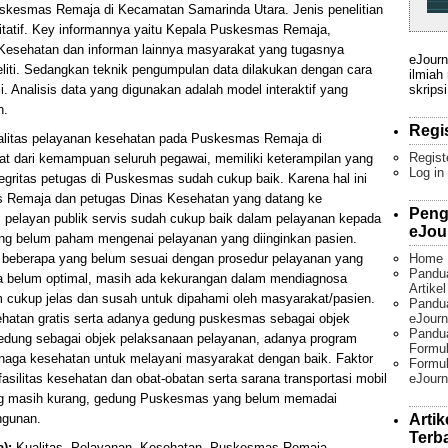
skesmas Remaja di Kecamatan Samarinda Utara. Jenis penelitian
litatif. Key informannya yaitu Kepala Puskesmas Remaja,
Kesehatan dan informan lainnya masyarakat yang tugasnya
eJourn
liti. Sedangkan teknik pengumpulan data dilakukan dengan cara
ilmiah
skripsi
 Analisis data yang digunakan adalah model interaktif yang
n.
Regi
ualitas pelayanan kesehatan pada Puskesmas Remaja di
Regist
at dari kemampuan seluruh pegawai, memiliki keterampilan yang
Log in
egritas petugas di Puskesmas sudah cukup baik. Karena hal ini
as Remaja dan petugas Dinas Kesehatan yang datang ke
Peng
 pelayan publik servis sudah cukup baik dalam pelayanan kepada
eJou
ang belum paham mengenai pelayanan yang diinginkan pasien.
Home
 beberapa yang belum sesuai dengan prosedur pelayanan yang
Pandu
ja belum optimal, masih ada kekurangan dalam mendiagnosa
Artike
 cukup jelas dan susah untuk dipahami oleh masyarakat/pasien.
Pandua
eJourn
hatan gratis serta adanya gedung puskesmas sebagai objek
Pandu
edung sebagai objek pelaksanaan pelayanan, adanya program
Formul
naga kesehatan untuk melayani masyarakat dengan baik. Faktor
Formul
eJourn
silitas kesehatan dan obat-obatan serta sarana transportasi mobil
ng masih kurang, gedung Puskesmas yang belum memadai
Artik
ngunan.
Terb
):
Kualitas, Pelayanan, Kesehatan, Puskesmas Remaja