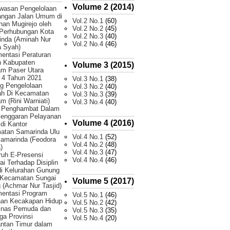
Volume 2 (2014)
wasan Pengelolaan
angan Jalan Umum di
Vol.2 No.1
(60)
han Mugirejo oleh
Vol.2 No.2
(45)
 Perhubungan Kota
Vol.2 No.3
(40)
inda (Aminah Nur
Vol.2 No.4
(46)
 Syah)
entasi Peraturan
h Kabupaten
Volume 3 (2015)
am Paser Utara
 4 Tahun 2021
Vol.3 No.1
(38)
g Pengelolaan
Vol.3 No.2
(40)
h Di Kecamatan
Vol.3 No.3
(39)
m (Rini Warniati)
Vol.3 No.4
(40)
r Penghambat Dalam
lenggaran Pelayanan
Volume 4 (2016)
 di Kantor
atan Samarinda Ulu
Vol.4 No.1
(52)
amarinda (Feodora
Vol.4 No.2
(48)
)
Vol.4 No.3
(47)
uh E-Presensi
Vol.4 No.4
(46)
i Terhadap Disiplin
di Kelurahan Gunung
 Kecamatan Sungai
Volume 5 (2017)
 (Achmar Nur Tasjid)
mentasi Program
Vol.5 No.1
(46)
han Kecakapan Hidup
Vol.5 No.2
(42)
Dinas Pemuda dan
Vol.5 No.3
(35)
ga Provinsi
Vol.5 No.4
(20)
ntan Timur dalam