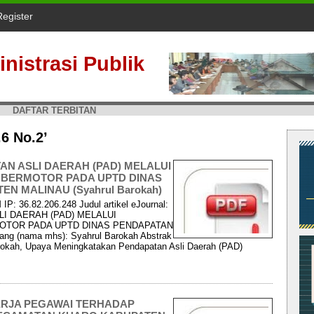
Register
nistrasi Publik
DAFTAR TERBITAN
.6 No.2’
N ASLI DAERAH (PAD) MELALUI
BERMOTOR PADA UPTD DINAS
N MALINAU (Syahrul Barokah)
IP: 36.82.206.248 Judul artikel eJournal:
I DAERAH (PAD) MELALUI
OTOR PADA UPTD DINAS PENDAPATAN
 (nama mhs): Syahrul Barokah Abstrak
arokah, Upaya Meningkatakan Pendapatan Asli Daerah (PAD)
RJA PEGAWAI TERHADAP