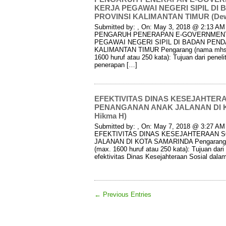
KERJA PEGAWAI NEGERI SIPIL D
PROVINSI KALIMANTAN TIMUR (Dewi
Submitted by: , On: May 3, 2018 @ 2:13 AM I
PENGARUH PENERAPAN E-GOVERNMENT
PEGAWAI NEGERI SIPIL DI BADAN PEN
KALIMANTAN TIMUR Pengarang (nama mhs): 
1600 huruf atau 250 kata): Tujuan dari penel
penerapan […]
EFEKTIVITAS DINAS KESEJAHTER
PENANGANAN ANAK JALANAN DI K
Hikma H)
Submitted by: , On: May 7, 2018 @ 3:27 AM I
EFEKTIVITAS DINAS KESEJAHTERAAN 
JALANAN DI KOTA SAMARINDA Pengarang (
(max. 1600 huruf atau 250 kata): Tujuan dari 
efektivitas Dinas Kesejahteraan Sosial dal
← Previous Entries