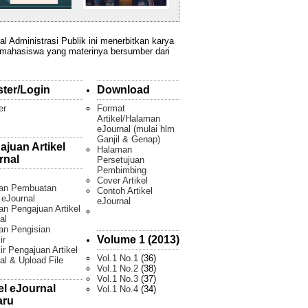
al Administrasi Publik ini menerbitkan karya
 mahasiswa yang materinya bersumber dari
ster/Login
Download
er
Format
Artikel/Halaman
eJournal (mulai hlm
Ganjil & Genap)
ajuan Artikel
Halaman
rnal
Persetujuan
Pembimbing
Cover Artikel
an Pembuatan
Contoh Artikel
l eJournal
eJournal
n Pengajuan Artikel
al
an Pengisian
Volume 1 (2013)
ir
ir Pengajuan Artikel
Vol.1 No.1
(36)
al & Upload File
Vol.1 No.2
(38)
Vol.1 No.3
(37)
el eJournal
Vol.1 No.4
(34)
aru