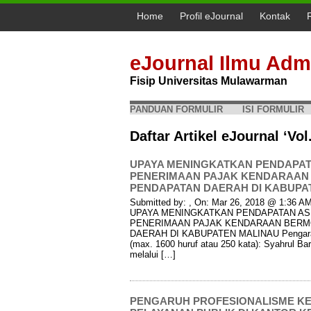
Home
Profil eJournal
Kontak
eJournal Ilmu Admi
Fisip Universitas Mulawarman
PANDUAN FORMULIR
ISI FORMULIR
Daftar Artikel eJournal ‘Vol
UPAYA MENINGKATKAN PENDAPATA
PENERIMAAN PAJAK KENDARAAN 
PENDAPATAN DAERAH DI KABUPATE
Submitted by: , On: Mar 26, 2018 @ 1:36 AM 
UPAYA MENINGKATKAN PENDAPATAN ASL
PENERIMAAN PAJAK KENDARAAN BERM
DAERAH DI KABUPATEN MALINAU Pengarang
(max. 1600 huruf atau 250 kata): Syahrul B
melalui […]
PENGARUH PROFESIONALISME KE