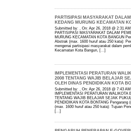
PARTISIPASI MASYARAKAT DALA
KEDANG MURUNG KECAMATAN KOT
Submitted by: , On: Apr 26, 2018 @ 2:31 AM I
PARTISIPASI MASYARAKAT DALAM PEM
MURUNG KECAMATAN KOTA BANGUN Peng
Abstrak (max. 1600 huruf atau 250 kata): Pe
mengenai partisipasi masyarakat dalam pe
Kecamatan Kota Bangun, […]
IMPLEMENTASI PERATURAN WALI
2008 TENTANG WAJIB BELAJAR SEJ
OLEH DINAS PENDIDIKAN KOTA BO
Submitted by: , On: Apr 26, 2018 @ 7:43 AM I
IMPLEMENTASI PERATURAN WALIKOTA 
TENTANG WAJIB BELAJAR SEJAK PUKUL 1
PENDIDIKAN KOTA BONTANG Pengarang (na
(max. 1600 huruf atau 250 kata): Tujuan Pen
[…]
PENGARUH PENERAPAN E-GOVER