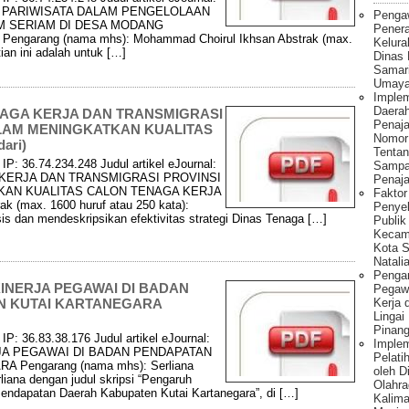
 PARIWISATA DALAM PENGELOLAAN
Penga
M SERIAM DI DESA MODANG
Pener
arang (nama mhs): Mohammad Choirul Ikhsan Abstrak (max.
Kelura
tian ini adalah untuk […]
Dinas
Samar
Umaya
Implem
Daera
ENAGA KERJA DAN TRANSMIGRASI
Penaj
LAM MENINGKATKAN KUALITAS
Nomor
ari)
Tentan
P: 36.74.234.248 Judul artikel eJournal:
Sampa
 KERJA DAN TRANSMIGRASI PROVINSI
Penaja
KAN KUALITAS CALON TENAGA KERJA
Fakto
k (max. 1600 huruf atau 250 kata):
Penye
sis dan mendeskripsikan efektivitas strategi Dinas Tenaga […]
Publik
Kecam
Kota S
Natalia
Pengar
INERJA PEGAWAI DI BADAN
Pegawa
N KUTAI KARTANEGARA
Kerja 
Lingai
Pinang
P: 36.83.38.176 Judul artikel eJournal:
Imple
JA PEGAWAI DI BADAN PENDAPATAN
Pelati
Pengarang (nama mhs): Serliana
oleh 
liana dengan judul skripsi “Pengaruh
Olahra
Pendapatan Daerah Kabupaten Kutai Kartanegara”, di […]
Kalima