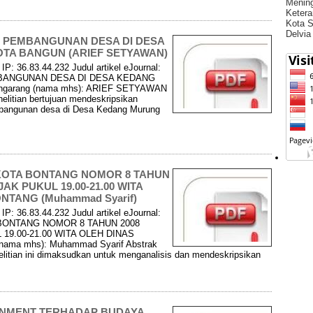
Menin
Ketera
Kota S
Delvia
M PEMBANGUNAN DESA DI DESA
A BANGUN (ARIEF SETYAWAN)
P: 36.83.44.232 Judul artikel eJournal:
BANGUNAN DESA DI DESA KEDANG
arang (nama mhs): ARIEF SETYAWAN
nelitian bertujuan mendeskripsikan
mbangunan desa di Desa Kedang Murung
KOTA BONTANG NOMOR 8 TAHUN
AK PUKUL 19.00-21.00 WITA
NTANG (Muhammad Syarif)
P: 36.83.44.232 Judul artikel eJournal:
BONTANG NOMOR 8 TAHUN 2008
9.00-21.00 WITA OLEH DINAS
ma mhs): Muhammad Syarif Abstrak
elitian ini dimaksudkan untuk menganalisis dan mendeskripsikan
NMENT TERHADAP BUDAYA