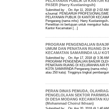
PELAYANAN PUBLIK DI KANTOR 
PASER (Harry Kustianingsih)
Submitted by: , On: Apr 11, 2018 @ 2:02 AM 
eJournal: PENGARUH PROFESIONALISM
PELAYANAN PUBLIK DI KANTOR KECAM
Pengarang (nama mhs): Harry Kustianingsih A
Penelitian ini bertujuan untuk mengukur hub
Kantor Kecamatan […]
PROGRAM PENGENDALIAN BANJIR
UMUM DAN PENATAAN RUANG DI K
KECAMATAN SAMARINDA ULU KOTA 
Submitted by: , On: Apr 17, 2018 @ 3:36 AM I
PROGRAM PENGENDALIAN BANJIR OLE
PENATAAN RUANG DI KELURAHAN AIR P
KOTA SAMARINDA Pengarang (nama mhs): Nu
atau 250 kata): Tingginya tingkat pembangu
PERAN DINAS PEMUDA, OLAHRAG
PENGELOLAAN SEKTOR PARIWISAT
DI DESA MODANG KECAMATAN K
(Mohammad Choirul Ikhsan)
Submitted by: , On: Apr 20, 2018 @ 1:40 AM I