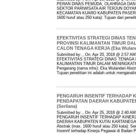
PERAN DINAS PEMUDA, OLAHRAGA DAN
SEKTOR PARIWISATA AIR TERJUN DOYA
KECAMATAN KUARO KABUPATEN PASER Peng
1600 huruf atau 250 kata): Tujuan dari peneli
EFEKTIVITAS STRATEGI DINAS T
PROVINSI KALIMANTAN TIMUR DA
CALON TENAGA KERJA (Eka Wuland
Submitted by: , On: Apr 20, 2018 @ 2:57 AM I
EFEKTIVITAS STRATEGI DINAS TENAGA
KALIMANTAN TIMUR DALAM MENINGKAT
Pengarang (nama mhs): Eka Wulandari Abstra
Tujuan penelitian ini adalah untuk menganali
PENGARUH INSENTIF TERHADAP K
PENDAPATAN DAERAH KABUPATE
(Serliana)
Submitted by: , On: Apr 25, 2018 @ 2:40 AM I
PENGARUH INSENTIF TERHADAP KINER
DAERAH KABUPATEN KUTAI KARTANEGARA 
Abstrak (max. 1600 huruf atau 250 kata): Ser
Insenrif terhadap Kinerja Pegawai di Badan 