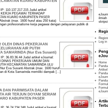
KECAMATAN KUARO KABUPATEN
IP: 110.137.217.215 Judul artikel
E KERJA PEGAWAI TERHADAP
eJourn
ATAN KUARO KABUPATEN PASER
ilmiah
bstrak (max. 1600 huruf atau 250 kata):
skripsi
ungan profesionalisme kerja pegawai dengan pelayanan publik di
Regi
Regist
Log in
 OLEH DINAS PEKERJAAN
ELURAHAN AIR PUTIH
Peng
SAMARINDA (Nur Eva Susanti)
eJou
P: 36.83.36.44 Judul artikel eJournal:
H DINAS PEKERJAAN UMUM DAN
Home
UTIH KECAMATAN SAMARINDA ULU
Pandu
r Eva Susanti Abstrak (max. 1600 huruf
Artike
nan di Kota Samarinda memiliki dampak […]
Pandua
eJourn
Pandu
Formul
Formul
A DAN PARIWISATA DALAM
eJourn
A AIR TERJUN DOYAM SERIAM
UARO KABUPATEN PASER
Artik
Terb
P: 36.74.234.248 Judul artikel eJournal: