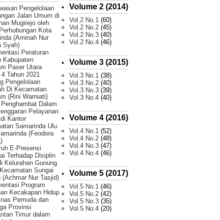
Volume 2 (2014)
wasan Pengelolaan
angan Jalan Umum di
Vol.2 No.1
(60)
han Mugirejo oleh
Vol.2 No.2
(45)
 Perhubungan Kota
Vol.2 No.3
(40)
inda (Aminah Nur
Vol.2 No.4
(46)
 Syah)
entasi Peraturan
h Kabupaten
Volume 3 (2015)
am Paser Utara
 4 Tahun 2021
Vol.3 No.1
(38)
g Pengelolaan
Vol.3 No.2
(40)
h Di Kecamatan
Vol.3 No.3
(39)
m (Rini Warniati)
Vol.3 No.4
(40)
r Penghambat Dalam
lenggaran Pelayanan
Volume 4 (2016)
 di Kantor
atan Samarinda Ulu
Vol.4 No.1
(52)
amarinda (Feodora
Vol.4 No.2
(48)
)
Vol.4 No.3
(47)
uh E-Presensi
Vol.4 No.4
(46)
i Terhadap Disiplin
di Kelurahan Gunung
 Kecamatan Sungai
Volume 5 (2017)
 (Achmar Nur Tasjid)
mentasi Program
Vol.5 No.1
(46)
han Kecakapan Hidup
Vol.5 No.2
(42)
Dinas Pemuda dan
Vol.5 No.3
(35)
ga Provinsi
Vol.5 No.4
(20)
ntan Timur dalam