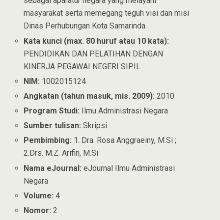
sebagai aparatur negara yang melayani
masyarakat serta memegang teguh visi dan misi
Dinas Perhubungan Kota Samarinda.
Kata kunci (max. 80 huruf atau 10 kata):
PENDIDIKAN DAN PELATIHAN DENGAN
KINERJA PEGAWAI NEGERI SIPIL
NIM:
1002015124
Angkatan (tahun masuk, mis. 2009):
2010
Program Studi:
Ilmu Administrasi Negara
Sumber tulisan:
Skripsi
Pembimbing:
1. Dra. Rosa Anggraeiny, M.Si ;
2.Drs. M.Z. Arifin, M.Si
Nama eJournal:
eJournal Ilmu Administrasi
Negara
Volume:
4
Nomor:
2