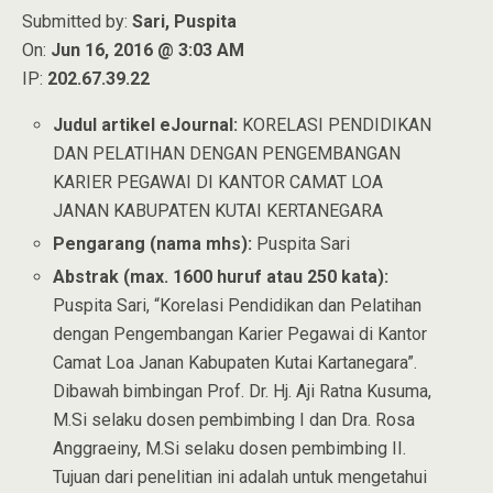
Submitted by:
Sari, Puspita
On:
Jun 16, 2016 @ 3:03 AM
IP:
202.67.39.22
Judul artikel eJournal:
KORELASI PENDIDIKAN
DAN PELATIHAN DENGAN PENGEMBANGAN
KARIER PEGAWAI DI KANTOR CAMAT LOA
JANAN KABUPATEN KUTAI KERTANEGARA
Pengarang (nama mhs):
Puspita Sari
Abstrak (max. 1600 huruf atau 250 kata):
Puspita Sari, “Korelasi Pendidikan dan Pelatihan
dengan Pengembangan Karier Pegawai di Kantor
Camat Loa Janan Kabupaten Kutai Kartanegara”.
Dibawah bimbingan Prof. Dr. Hj. Aji Ratna Kusuma,
M.Si selaku dosen pembimbing I dan Dra. Rosa
Anggraeiny, M.Si selaku dosen pembimbing II.
Tujuan dari penelitian ini adalah untuk mengetahui