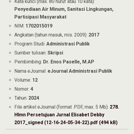
Kata kunci (max. 80 huruf atau 10 kata):
Penyediaan Air Minum, Sanitasi Lingkungan,
Partisipasi Masyarakat
NIM:
1702015019
Angkatan (tahun masuk, mis. 2009):
2017
Program Studi:
Administrasi Publik
Sumber tulisan:
Skripsi
Pembimbing:
Dr. Enos Paselle, M.AP
Nama eJournal:
eJournal Administrasi Publik
Volume:
12
Nomor:
4
Tahun:
2024
File artikel eJournal (format .PDF, max. 5 Mb):
278.
Hlmn Persetujuan Jurnal Elisabet Debby
2017_signed (12-16-24-05-34-22).pdf (494 kB)