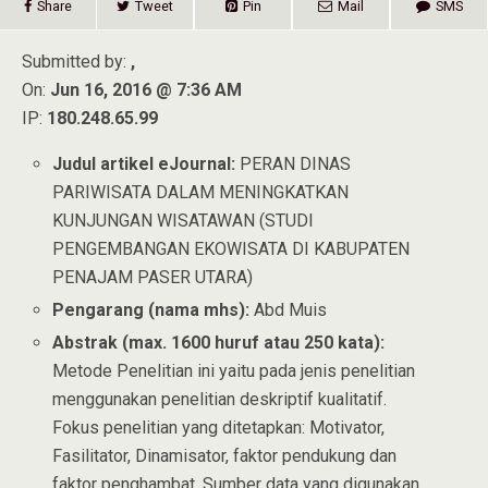
Share
Tweet
Pin
Mail
SMS
Submitted by:
,
On:
Jun 16, 2016 @ 7:36 AM
IP:
180.248.65.99
Judul artikel eJournal:
PERAN DINAS
PARIWISATA DALAM MENINGKATKAN
KUNJUNGAN WISATAWAN (STUDI
PENGEMBANGAN EKOWISATA DI KABUPATEN
PENAJAM PASER UTARA)
Pengarang (nama mhs):
Abd Muis
Abstrak (max. 1600 huruf atau 250 kata):
Metode Penelitian ini yaitu pada jenis penelitian
menggunakan penelitian deskriptif kualitatif.
Fokus penelitian yang ditetapkan: Motivator,
Fasilitator, Dinamisator, faktor pendukung dan
faktor penghambat. Sumber data yang digunakan